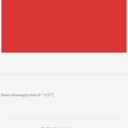
[twwr-whatsapp-chat id="1257"]