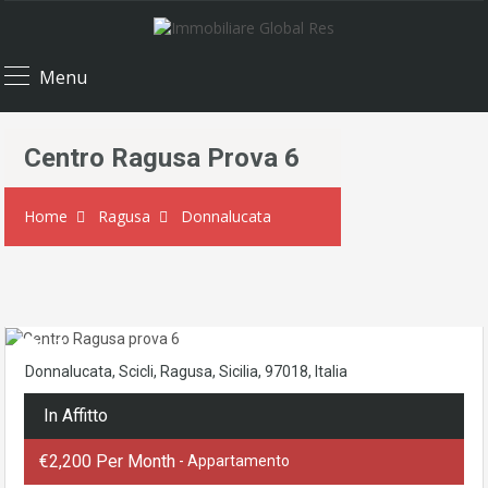
Menu
Centro Ragusa Prova 6
Home
Ragusa
Donnalucata
Donnalucata, Scicli, Ragusa, Sicilia, 97018, Italia
In Affitto
€2,200 Per Month
- Appartamento